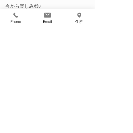
今から楽しみ😌♪
1日があっという間に終わってしまうと
Phone
Email
住所
ても濃いゲームです。
最新記事
すべて表示